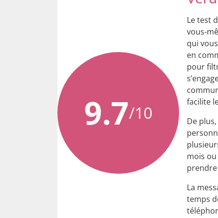
Le test 
vous-mêm
qui vous
en commu
pour fil
s’engage
commun, 
9.7
facilite
/10
De plus,
personna
plusieur
mois ou 
prendre
La mess
temps de
téléphon